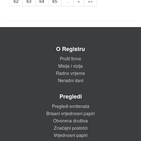
62
63
64
65
…
»
»»
O Registru
Profil firme
Misija i vizija
Radno vrijeme
Neradni dani
Pregledi
Pregledi emitenata
Brisani vrijednosni papiri
Otvorena društva
Značajni postotci
Vrijednosni papiri