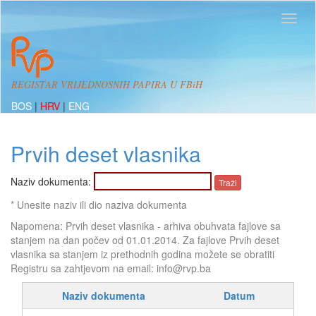
REGISTAR VRIJEDNOSNIH PAPIRA U FBiH
BOS
|
HRV
|
ENG
Prvih deset vlasnika
Naziv dokumenta:
* Unesite naziv ili dio naziva dokumenta
Napomena: Prvih deset vlasnika - arhiva obuhvata fajlove sa
stanjem na dan počev od 01.01.2014. Za fajlove Prvih deset
vlasnika sa stanjem iz prethodnih godina možete se obratiti
Registru sa zahtjevom na email: info@rvp.ba
Naziv dokumenta
Datum