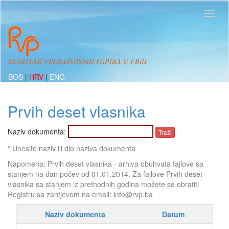
REGISTAR VRIJEDNOSNIH PAPIRA U FBiH
BOS
|
HRV
|
ENG
Prvih deset vlasnika
Naziv dokumenta:
* Unesite naziv ili dio naziva dokumenta
Napomena: Prvih deset vlasnika - arhiva obuhvata fajlove sa
stanjem na dan počev od 01.01.2014. Za fajlove Prvih deset
vlasnika sa stanjem iz prethodnih godina možete se obratiti
Registru sa zahtjevom na email: info@rvp.ba
Naziv dokumenta
Datum