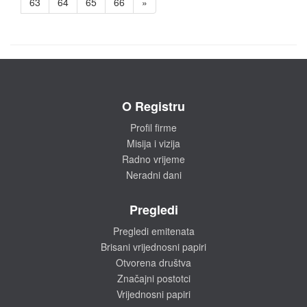
63
64
65
66
»
O Registru
Profil firme
Misija i vizija
Radno vrijeme
Neradni dani
Pregledi
Pregledi emitenata
Brisani vrijednosni papiri
Otvorena društva
Značajni postotci
Vrijednosni papiri