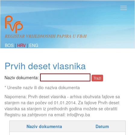
REGISTAR VRIJEDNOSNIH PAPIRA U FBiH
BOS
|
HRV
|
ENG
Prvih deset vlasnika
Naziv dokumenta:
* Unesite naziv ili dio naziva dokumenta
Napomena: Prvih deset vlasnika - arhiva obuhvata fajlove sa
stanjem na dan počev od 01.01.2014. Za fajlove Prvih deset
vlasnika sa stanjem iz prethodnih godina možete se obratiti
Registru sa zahtjevom na email: info@rvp.ba
Naziv dokumenta
Datum