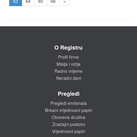
63
64
65
66
»
O Registru
Profil firme
Misija i vizija
Radno vrijeme
Neradni dani
Pregledi
Pregledi emitenata
Brisani vrijednosni papiri
Otvorena društva
Značajni postotci
Vrijednosni papiri