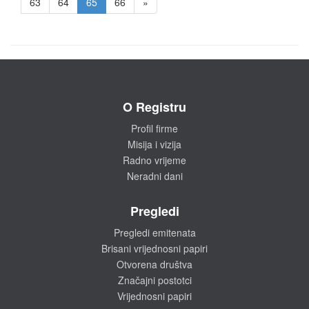
63
64
65
66
»
O Registru
Profil firme
Misija i vizija
Radno vrijeme
Neradni dani
Pregledi
Pregledi emitenata
Brisani vrijednosni papiri
Otvorena društva
Značajni postotci
Vrijednosni papiri