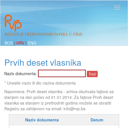
REGISTAR VRIJEDNOSNIH PAPIRA U FBiH
BOS
|
HRV
|
ENG
Prvih deset vlasnika
Naziv dokumenta:
* Unesite naziv ili dio naziva dokumenta
Napomena: Prvih deset vlasnika - arhiva obuhvata fajlove sa
stanjem na dan počev od 01.01.2014. Za fajlove Prvih deset
vlasnika sa stanjem iz prethodnih godina možete se obratiti
Registru sa zahtjevom na email: info@rvp.ba
Naziv dokumenta
Datum