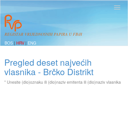
REGISTAR VRIJEDNOSNIH PAPIRA U FBiH
BOS
|
HRV
|
ENG
Pregled deset najvećih
vlasnika - Brčko Distrikt
* Unesite (dio)oznaku ili (dio)naziv emitenta ili (dio)naziv vlasnika