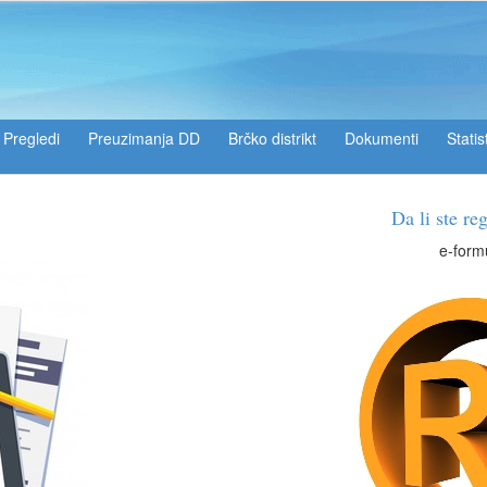
Pregledi
Preuzimanja DD
Brčko distrikt
Dokumenti
Statis
Da li ste registrirani?
e-formular