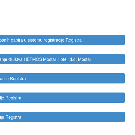
nosnih papira u sistemu registracije Registra
manje društva HETMOS Mostar-Hoteli d.d. Mostar
acije Registra
ije Registra
ije Registra