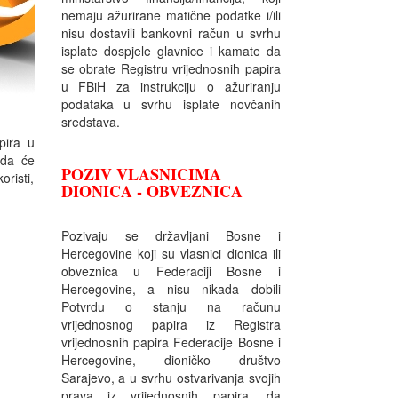
nemaju ažurirane matične podatke i/ili
nisu dostavili bankovni račun u svrhu
isplate dospjele glavnice i kamate da
se obrate Registru vrijednosnih papira
u FBiH za instrukciju o ažuriranju
podataka u svrhu isplate novčanih
sredstava.
pira u
 da će
POZIV VLASNICIMA
oristi,
DIONICA - OBVEZNICA
Pozivaju se državljani Bosne i
Hercegovine koji su vlasnici dionica ili
obveznica u Federaciji Bosne i
Hercegovine, a nisu nikada dobili
Potvrdu o stanju na računu
vrijednosnog papira iz Registra
vrijednosnih papira Federacije Bosne i
Hercegovine, dioničko društvo
Sarajevo, a u svrhu ostvarivanja svojih
prava iz vrijednosnih papira, da