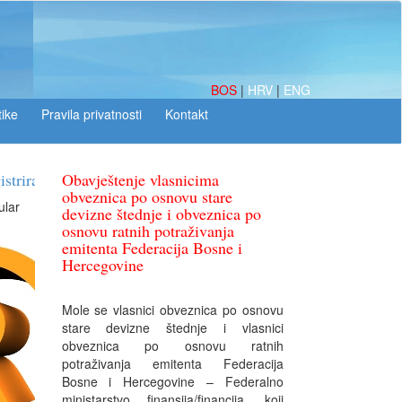
BOS
|
HRV
|
ENG
tike
Obavještenje vlasnicima
obveznica po osnovu stare
devizne štednje i obveznica po
osnovu ratnih potraživanja
emitenta Federacija Bosne i
Hercegovine
Mole se vlasnici obveznica po osnovu
stare devizne štednje i vlasnici
obveznica po osnovu ratnih
potraživanja emitenta Federacija
Bosne i Hercegovine – Federalno
ministarstvo finansija/financija, koji