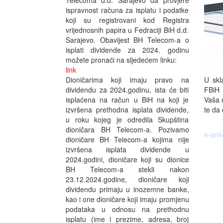
Telecoma d.d. Sarajevo da provjere
ispravnost računa za isplatu i podatke
koji su registrovani kod Registra
vrijednosnih papira u Fedraciji BiH d.d.
Sarajevo. Obavijest BH Telecom-a o
isplati dividende za 2024. godinu
možete pronaći na sljedećem linku:
link
U skl
Dioničarima koji imaju pravo na
FBiH 
dividendu za 2024.godinu, ista će biti
Vaša o
isplaćena na račun u BiH na koji je
te da 
izvršena prethodna isplata dividende,
u roku kojeg je odredila Skupština
dioničara BH Telecom-a. Pozivamo
e-ank
dioničare BH Telecom-a kojima nije
izvršena isplata dividende u
2024.godini, dioničare koji su dionice
BH Telecom-a stekli nakon
23.12.2024.godine, dioničare koji
dividendu primaju u inozemne banke,
kao i one dioničare koji imaju promjenu
podataka u odnosu na prethodnu
isplatu (ime i prezime, adresa, broj