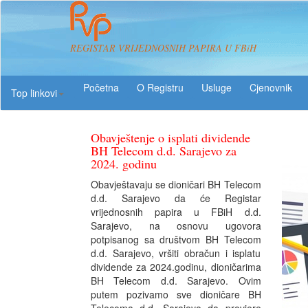
REGISTAR VRIJEDNOSNIH PAPIRA U FBiH
O Registru
Usluge
Top linkovi
Obavještenje o isplati dividende
BH Telecom d.d. Sarajevo za
2024. godinu
Obavještavaju se dioničari BH Telecom
d.d. Sarajevo da će Registar
vrijednosnih papira u FBiH d.d.
Sarajevo, na osnovu ugovora
potpisanog sa društvom BH Telecom
d.d. Sarajevo, vršiti obračun i isplatu
dividende za 2024.godinu, dioničarima
BH Telecom d.d. Sarajevo. Ovim
putem pozivamo sve dioničare BH