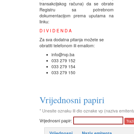
transakcijskog računa) da se obrate
Registru sa potrebnom
dokumentacijom prema uputama na
linku:
D I V I D E N D A
Za sva dodatna pitanja možete se
obratiti telefonom ili emailom:
info@rvp.ba
033 279 152
033 279 154
033 279 150
Vrijednosni papiri
* Unesite oznaku ili dio oznake vp (naziva emitent
Vrijednosni papir:
Vrijednosni
Naziv emitenta