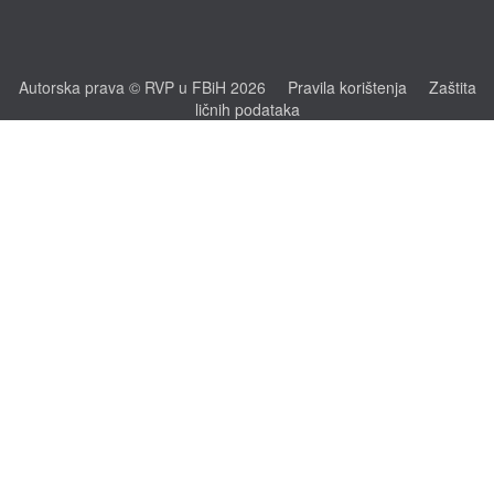
Autorska prava © RVP u FBiH 2026
Pravila korištenja
Zaštita
ličnih podataka