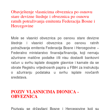
Obavještenje vlasnicima obveznica po osnovu
stare devizne štednje i obveznica po osnovu
ratnih potraživanja emitenta Federacija Bosne i
Hercegovine
Mole se vlasnici obveznica po osnovu stare devizne
štednje i vlasnici obveznica po osnovu ratnih
potraživanja emitenta Federacija Bosne i Hercegovine –
Federalno ministarstvo finansija/financija, koji nemaju
ažurirane matične podatke i/ili nisu dostavili bankovni
račun u svrhu isplate dospjele glavnice i kamate da se
obrate Registru vrijednosnih papira u FBiH za instrukciju
o ažuriranju podataka u svrhu isplate novčanih
sredstava.
POZIV VLASNICIMA DIONICA -
OBVEZNICA
Pozivaju se državljani Bosne i Hercegovine koji su