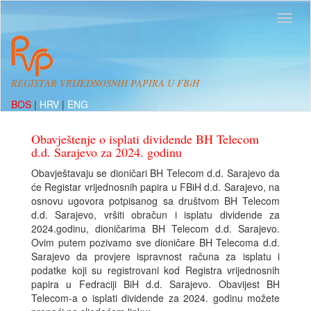
REGISTAR VRIJEDNOSNIH PAPIRA U FBiH
BOS
|
HRV
|
ENG
Obavještenje o isplati dividende BH Telecom
d.d. Sarajevo za 2024. godinu
Obavještavaju se dioničari BH Telecom d.d. Sarajevo da
će Registar vrijednosnih papira u FBiH d.d. Sarajevo, na
osnovu ugovora potpisanog sa društvom BH Telecom
d.d. Sarajevo, vršiti obračun i isplatu dividende za
2024.godinu, dioničarima BH Telecom d.d. Sarajevo.
Ovim putem pozivamo sve dioničare BH Telecoma d.d.
Sarajevo da provjere ispravnost računa za isplatu i
podatke koji su registrovani kod Registra vrijednosnih
papira u Fedraciji BiH d.d. Sarajevo. Obavijest BH
Telecom-a o isplati dividende za 2024. godinu možete