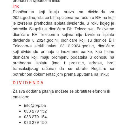
pronaći na sljedećem linku:
link
Dioničarima koji imaju pravo na dividendu za
2024.godinu, ista će biti isplaćena na račun u BiH na koji
je izvršena prethodna isplata dividende, u roku kojeg je
odredila Skupština dioničara BH Telecom-a. Pozivamo
dioničare BH Telecom-a kojima nije izvršena isplata
dividende u 2024.godini, dioničare koji su dionice BH
Telecom-a stekli nakon 23.12.2024.godine, dioničare
koji dividendu primaju u inozemne banke, kao i one
dioničare koji imaju promjenu podataka u odnosu na
prethodnu isplatu (ime i prezime, adresa, broj
transakcijskog računa) da se obrate Registru sa
potrebnom dokumentacijom prema uputama na linku:
D I V I D E N D A
Za sva dodatna pitanja možete se obratiti telefonom ili
emailom:
info@rvp.ba
033 279 152
033 279 154
033 279 150