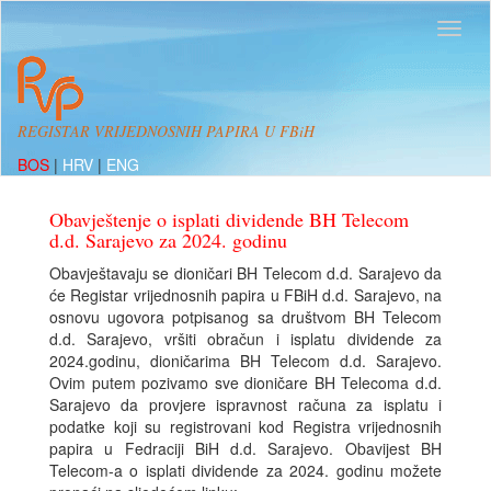
REGISTAR VRIJEDNOSNIH PAPIRA U FBiH
BOS
|
HRV
|
ENG
Obavještenje o isplati dividende BH Telecom
d.d. Sarajevo za 2024. godinu
Obavještavaju se dioničari BH Telecom d.d. Sarajevo da
će Registar vrijednosnih papira u FBiH d.d. Sarajevo, na
osnovu ugovora potpisanog sa društvom BH Telecom
d.d. Sarajevo, vršiti obračun i isplatu dividende za
2024.godinu, dioničarima BH Telecom d.d. Sarajevo.
Ovim putem pozivamo sve dioničare BH Telecoma d.d.
Sarajevo da provjere ispravnost računa za isplatu i
podatke koji su registrovani kod Registra vrijednosnih
papira u Fedraciji BiH d.d. Sarajevo. Obavijest BH
Telecom-a o isplati dividende za 2024. godinu možete