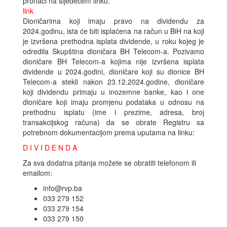
pronaći na sljedećem linku:
link
Dioničarima koji imaju pravo na dividendu za
2024.godinu, ista će biti isplaćena na račun u BiH na koji
je izvršena prethodna isplata dividende, u roku kojeg je
odredila Skupština dioničara BH Telecom-a. Pozivamo
dioničare BH Telecom-a kojima nije izvršena isplata
dividende u 2024.godini, dioničare koji su dionice BH
Telecom-a stekli nakon 23.12.2024.godine, dioničare
koji dividendu primaju u inozemne banke, kao i one
dioničare koji imaju promjenu podataka u odnosu na
prethodnu isplatu (ime i prezime, adresa, broj
transakcijskog računa) da se obrate Registru sa
potrebnom dokumentacijom prema uputama na linku:
D I V I D E N D A
Za sva dodatna pitanja možete se obratiti telefonom ili
emailom:
info@rvp.ba
033 279 152
033 279 154
033 279 150