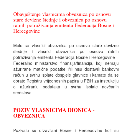
Obavještenje vlasnicima obveznica po osnovu
stare devizne štednje i obveznica po osnovu
ratnih potraživanja emitenta Federacija Bosne i
Hercegovine
Mole se vlasnici obveznica po osnovu stare devizne
štednje i vlasnici obveznica po osnovu ratnih
potraživanja emitenta Federacija Bosne i Hercegovine –
Federalno ministarstvo finansija/financija, koji nemaju
ažurirane matične podatke i/ili nisu dostavili bankovni
račun u svrhu isplate dospjele glavnice i kamate da se
obrate Registru vrijednosnih papira u FBiH za instrukciju
o ažuriranju podataka u svrhu isplate novčanih
sredstava.
POZIV VLASNICIMA DIONICA -
OBVEZNICA
Pozivaju se državljani Bosne i Hercegovine koji su