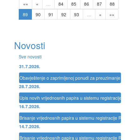
««
«
…
84
85
86
87
88
89
90
91
92
93
…
»
»»
Novosti
Sve novosti
31.7.2026.
Obavještenje o zaprimljenoj ponudi za preuzimanje društva
28.7.2026.
Upis novih vrijednosnih papira u sistemu registracije Registra
16.7.2026.
Brisanje vrijednosnih papira u sistemu registracije Registra
14.7.2026.
Brisanje vrijednosnih papira u sistemu registracije Registra