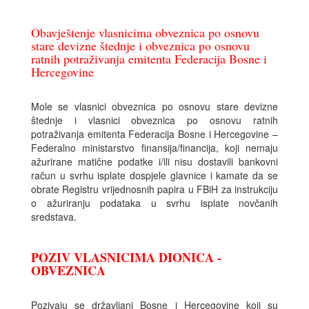
Obavještenje vlasnicima obveznica po osnovu
stare devizne štednje i obveznica po osnovu
ratnih potraživanja emitenta Federacija Bosne i
Hercegovine
Mole se vlasnici obveznica po osnovu stare devizne
štednje i vlasnici obveznica po osnovu ratnih
potraživanja emitenta Federacija Bosne i Hercegovine –
Federalno ministarstvo finansija/financija, koji nemaju
ažurirane matične podatke i/ili nisu dostavili bankovni
račun u svrhu isplate dospjele glavnice i kamate da se
obrate Registru vrijednosnih papira u FBiH za instrukciju
o ažuriranju podataka u svrhu isplate novčanih
sredstava.
POZIV VLASNICIMA DIONICA -
OBVEZNICA
Pozivaju se državljani Bosne i Hercegovine koji su