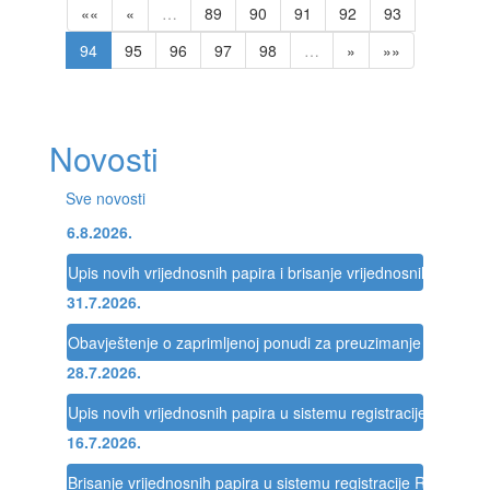
««
«
…
89
90
91
92
93
94
95
96
97
98
…
»
»»
Novosti
Sve novosti
6.8.2026.
Upis novih vrijednosnih papira i brisanje vrijednosnih papira 
31.7.2026.
Obavještenje o zaprimljenoj ponudi za preuzimanje društva
28.7.2026.
Upis novih vrijednosnih papira u sistemu registracije Registra
16.7.2026.
Brisanje vrijednosnih papira u sistemu registracije Registra