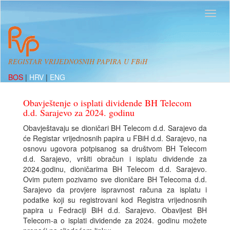
REGISTAR VRIJEDNOSNIH PAPIRA U FBiH
BOS
|
HRV
|
ENG
Obavještenje o isplati dividende BH Telecom
d.d. Sarajevo za 2024. godinu
Obavještavaju se dioničari BH Telecom d.d. Sarajevo da
će Registar vrijednosnih papira u FBiH d.d. Sarajevo, na
osnovu ugovora potpisanog sa društvom BH Telecom
d.d. Sarajevo, vršiti obračun i isplatu dividende za
2024.godinu, dioničarima BH Telecom d.d. Sarajevo.
Ovim putem pozivamo sve dioničare BH Telecoma d.d.
Sarajevo da provjere ispravnost računa za isplatu i
podatke koji su registrovani kod Registra vrijednosnih
papira u Fedraciji BiH d.d. Sarajevo. Obavijest BH
Telecom-a o isplati dividende za 2024. godinu možete