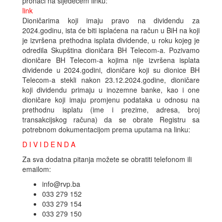
pronaći na sljedećem linku:
link
Dioničarima koji imaju pravo na dividendu za
2024.godinu, ista će biti isplaćena na račun u BiH na koji
je izvršena prethodna isplata dividende, u roku kojeg je
odredila Skupština dioničara BH Telecom-a. Pozivamo
dioničare BH Telecom-a kojima nije izvršena isplata
dividende u 2024.godini, dioničare koji su dionice BH
Telecom-a stekli nakon 23.12.2024.godine, dioničare
koji dividendu primaju u inozemne banke, kao i one
dioničare koji imaju promjenu podataka u odnosu na
prethodnu isplatu (ime i prezime, adresa, broj
transakcijskog računa) da se obrate Registru sa
potrebnom dokumentacijom prema uputama na linku:
D I V I D E N D A
Za sva dodatna pitanja možete se obratiti telefonom ili
emailom:
info@rvp.ba
033 279 152
033 279 154
033 279 150