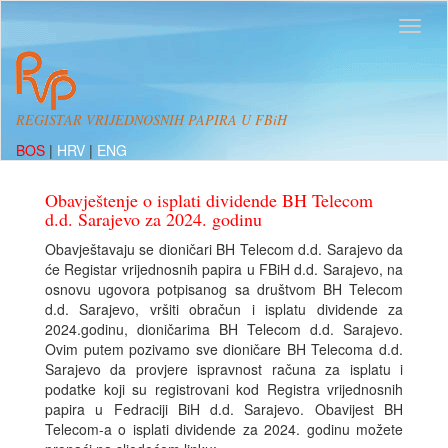
REGISTAR VRIJEDNOSNIH PAPIRA U FBiH
BOS
|
HRV
|
ENG
Obavještenje o isplati dividende BH Telecom
d.d. Sarajevo za 2024. godinu
Obavještavaju se dioničari BH Telecom d.d. Sarajevo da
će Registar vrijednosnih papira u FBiH d.d. Sarajevo, na
osnovu ugovora potpisanog sa društvom BH Telecom
d.d. Sarajevo, vršiti obračun i isplatu dividende za
2024.godinu, dioničarima BH Telecom d.d. Sarajevo.
Ovim putem pozivamo sve dioničare BH Telecoma d.d.
Sarajevo da provjere ispravnost računa za isplatu i
podatke koji su registrovani kod Registra vrijednosnih
papira u Fedraciji BiH d.d. Sarajevo. Obavijest BH
Telecom-a o isplati dividende za 2024. godinu možete