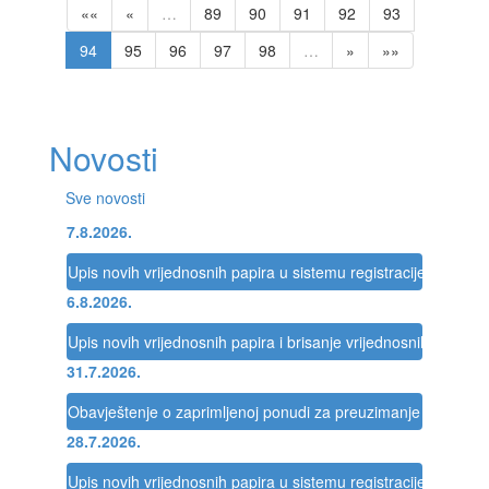
««
«
…
89
90
91
92
93
94
95
96
97
98
…
»
»»
Novosti
Sve novosti
7.8.2026.
Upis novih vrijednosnih papira u sistemu registracije Registra
6.8.2026.
Upis novih vrijednosnih papira i brisanje vrijednosnih papira 
31.7.2026.
Obavještenje o zaprimljenoj ponudi za preuzimanje društva
28.7.2026.
Upis novih vrijednosnih papira u sistemu registracije Registra