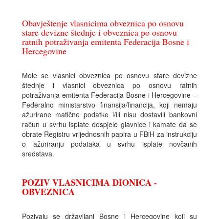
Obavještenje vlasnicima obveznica po osnovu
stare devizne štednje i obveznica po osnovu
ratnih potraživanja emitenta Federacija Bosne i
Hercegovine
Mole se vlasnici obveznica po osnovu stare devizne
štednje i vlasnici obveznica po osnovu ratnih
potraživanja emitenta Federacija Bosne i Hercegovine –
Federalno ministarstvo finansija/financija, koji nemaju
ažurirane matične podatke i/ili nisu dostavili bankovni
račun u svrhu isplate dospjele glavnice i kamate da se
obrate Registru vrijednosnih papira u FBiH za instrukciju
o ažuriranju podataka u svrhu isplate novčanih
sredstava.
POZIV VLASNICIMA DIONICA -
OBVEZNICA
Pozivaju se državljani Bosne i Hercegovine koji su