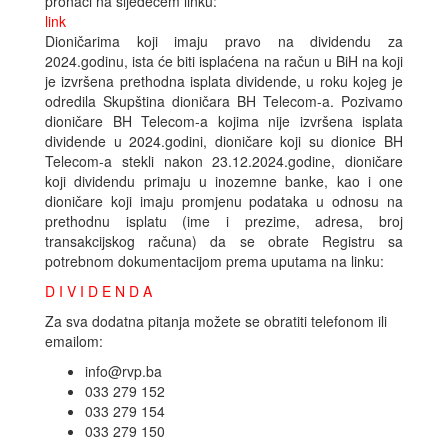
pronaći na sljedećem linku:
link
Dioničarima koji imaju pravo na dividendu za
2024.godinu, ista će biti isplaćena na račun u BiH na koji
je izvršena prethodna isplata dividende, u roku kojeg je
odredila Skupština dioničara BH Telecom-a. Pozivamo
dioničare BH Telecom-a kojima nije izvršena isplata
dividende u 2024.godini, dioničare koji su dionice BH
Telecom-a stekli nakon 23.12.2024.godine, dioničare
koji dividendu primaju u inozemne banke, kao i one
dioničare koji imaju promjenu podataka u odnosu na
prethodnu isplatu (ime i prezime, adresa, broj
transakcijskog računa) da se obrate Registru sa
potrebnom dokumentacijom prema uputama na linku:
D I V I D E N D A
Za sva dodatna pitanja možete se obratiti telefonom ili
emailom:
info@rvp.ba
033 279 152
033 279 154
033 279 150