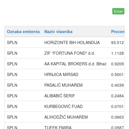
Oznaka emitenta
Naziv vlasnika
Procenti
SPLN
HORIZONTE BIH HOLANDIJA
93.5121
SPLN
ZIF "FORTUNA FOND" d.d.
1.1128
SPLN
AA KAPITAL BROKERS d.d. Bihać
0.9209
SPLN
HRNJICA MIRSAD
0.5001
SPLN
PAŠALIĆ MUHAREM
0.4039
SPLN
ALIBABIĆ ŠERIF
0.2484
SPLN
KURBEGOVIĆ FUAD
0.0701
SPLN
ALIHODŽIĆ MUHAREM
0.0663
SPLN
TUFEK EMIRA
0.0587