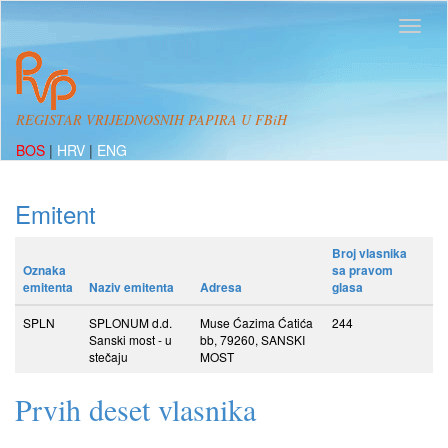
REGISTAR VRIJEDNOSNIH PAPIRA U FBiH
BOS
|
HRV
|
ENG
Emitent
Broj vlasnika
Oznaka
sa pravom
emitenta
Naziv emitenta
Adresa
glasa
SPLN
SPLONUM d.d.
Muse Ćazima Ćatića
244
Sanski most - u
bb, 79260, SANSKI
stečaju
MOST
Prvih deset vlasnika