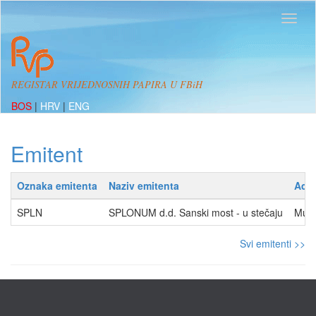
REGISTAR VRIJEDNOSNIH PAPIRA U FBiH
BOS
|
HRV
|
ENG
Emitent
Oznaka emitenta
Naziv emitenta
Adr
SPLN
SPLONUM d.d. Sanski most - u stečaju
Muse
Svi emitenti >>