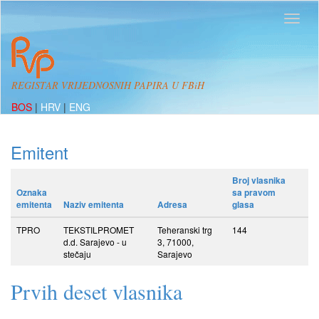
REGISTAR VRIJEDNOSNIH PAPIRA U FBiH
BOS
|
HRV
|
ENG
Emitent
Broj vlasnika
Oznaka
sa pravom
emitenta
Naziv emitenta
Adresa
glasa
TPRO
TEKSTILPROMET
Teheranski trg
144
d.d. Sarajevo - u
3, 71000,
stečaju
Sarajevo
Prvih deset vlasnika