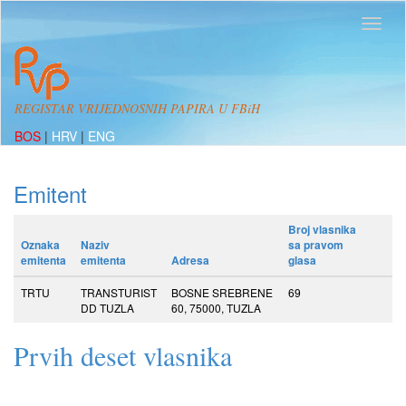
REGISTAR VRIJEDNOSNIH PAPIRA U FBiH
BOS
|
HRV
|
ENG
Emitent
Broj vlasnika
Oznaka
Naziv
sa pravom
emitenta
emitenta
Adresa
glasa
TRTU
TRANSTURIST
BOSNE SREBRENE
69
DD TUZLA
60, 75000, TUZLA
Prvih deset vlasnika