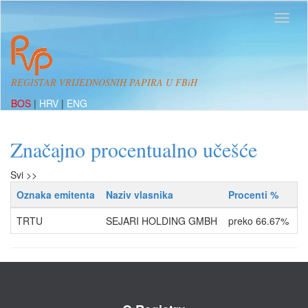
REGISTAR VRIJEDNOSNIH PAPIRA U FBiH
BOS
|
HRV
|
ENG
Značajno procentualno učešće
Svi >>
Oznaka emitenta
Naziv vlasnika
Procenti %
T
TRTU
SEJARI HOLDING GMBH
preko 66.67%
V