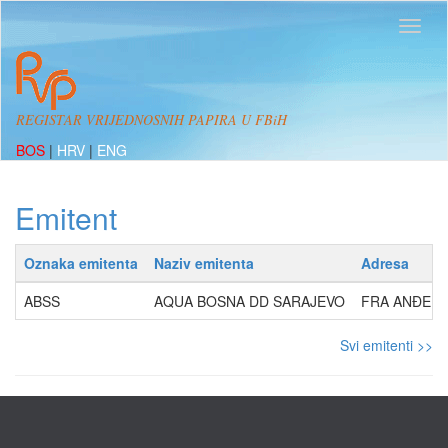
REGISTAR VRIJEDNOSNIH PAPIRA U FBiH
BOS
|
HRV
|
ENG
Emitent
Oznaka emitenta
Naziv emitenta
Adresa
ABSS
AQUA BOSNA DD SARAJEVO
FRA ANĐELA 
Svi emitenti >>