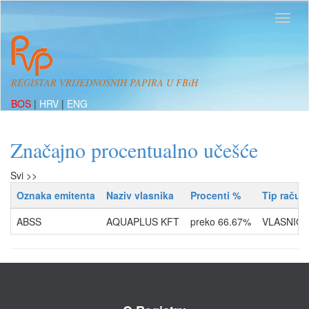
REGISTAR VRIJEDNOSNIH PAPIRA U FBiH
BOS
|
HRV
|
ENG
Značajno procentualno učešće
Svi >>
Oznaka emitenta
Naziv vlasnika
Procenti %
Tip račun
ABSS
AQUAPLUS KFT
preko 66.67%
VLASNIČK