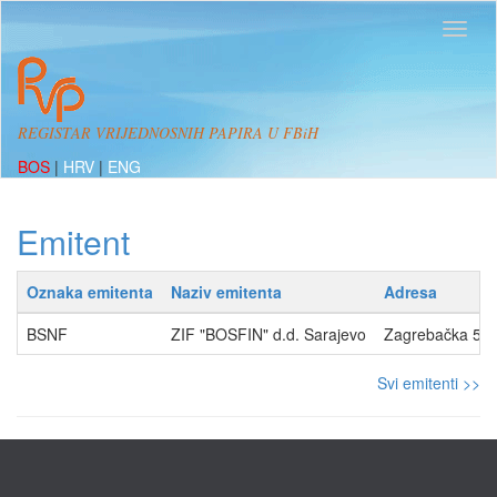
REGISTAR VRIJEDNOSNIH PAPIRA U FBiH
BOS
|
HRV
|
ENG
Emitent
Oznaka emitenta
Naziv emitenta
Adresa
BSNF
ZIF "BOSFIN" d.d. Sarajevo
Zagrebačka 50,
Svi emitenti >>