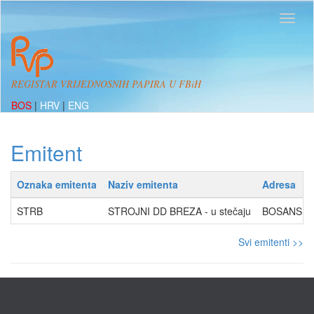
REGISTAR VRIJEDNOSNIH PAPIRA U FBiH
BOS
|
HRV
|
ENG
Emitent
Oznaka emitenta
Naziv emitenta
Adresa
STRB
STROJNI DD BREZA - u stečaju
BOSANSKA 
Svi emitenti >>