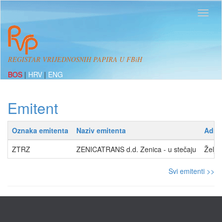
REGISTAR VRIJEDNOSNIH PAPIRA U FBiH
BOS
|
HRV
|
ENG
Emitent
Oznaka emitenta
Naziv emitenta
Adre
ZTRZ
ZENICATRANS d.d. Zenica - u stečaju
Želje
Svi emitenti >>