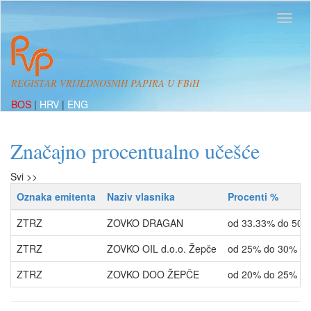
REGISTAR VRIJEDNOSNIH PAPIRA U FBiH
BOS
|
HRV
|
ENG
Značajno procentualno učešće
Svi >>
Oznaka emitenta
Naziv vlasnika
Procenti %
ZTRZ
ZOVKO DRAGAN
od 33.33% do 50%
ZTRZ
ZOVKO OIL d.o.o. Žepče
od 25% do 30%
ZTRZ
ZOVKO DOO ŽEPČE
od 20% do 25%