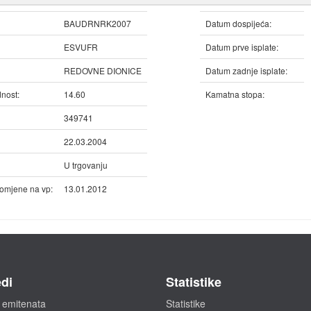
BAUDRNRK2007
Datum dospijeća:
ESVUFR
Datum prve isplate:
REDOVNE DIONICE
Datum zadnje isplate:
nost:
14.60
Kamatna stopa:
349741
22.03.2004
U trgovanju
omjene na vp:
13.01.2012
di
Statistike
 emitenata
Statistike