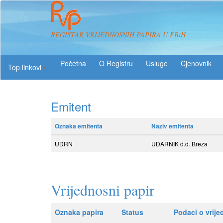
REGISTAR VRIJEDNOSNIH PAPIRA U FBiH
O Registru
Usluge
Top linkovi
Emitent
Oznaka emitenta
Naziv emitenta
UDRN
UDARNIK d.d. Breza
Vrijednosni papir
Oznaka papira
Status
Podaci o vrij