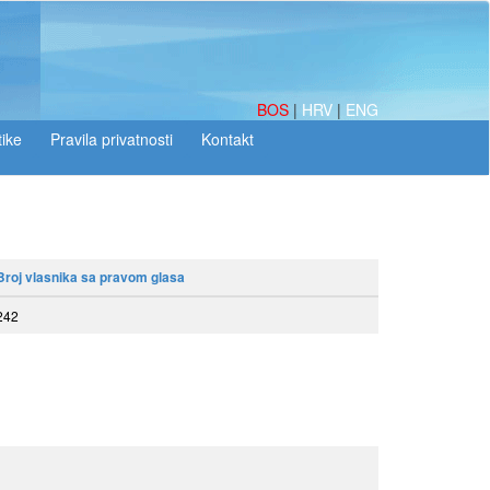
BOS
|
HRV
|
ENG
tike
Broj vlasnika sa pravom glasa
242