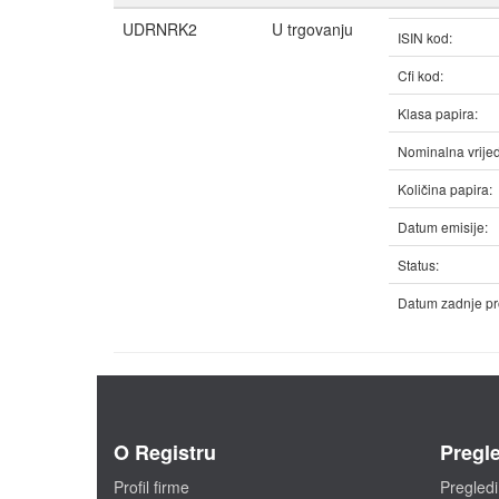
UDRNRK2
U trgovanju
ISIN kod:
Cfi kod:
Klasa papira:
Nominalna vrijed
Količina papira:
Datum emisije:
Status:
Datum zadnje pr
O Registru
Pregle
Profil firme
Pregledi