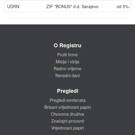
UDRN
ZIF "BONUS" d.d. Sarajevo
od 5% d
O Registru
Profil firme
Misija i vizija
Radno vrijeme
Neradni dani
Pregledi
Pregledi emitenata
Brisani vrijednosni papiri
Otvorena društva
Značajni procenti
Vrijednosni papiri