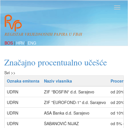
REGISTAR VRIJEDNOSNIH PAPIRA U FBiH
BOS
|
HRV
|
ENG
Značajno procentualno učešće
Svi >>
Oznaka emitenta
Naziv vlasnika
Procenti
UDRN
ZIF "BOSFIN" d.d. Sarajevo
od 20% 
UDRN
ZIF "EUROFOND-1" d.d. Sarajevo
od 20% 
UDRN
ASA Banka d.d. Sarajevo
od 10% 
UDRN
ŠABANOVIĆ NIJAZ
od 5% d