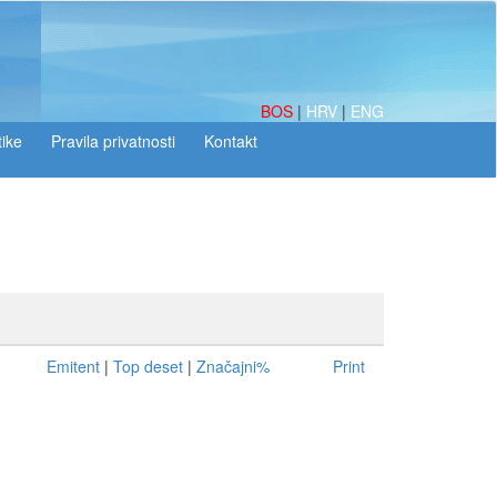
BOS
|
HRV
|
ENG
tike
Emitent
|
Top deset
|
Značajni%
Print