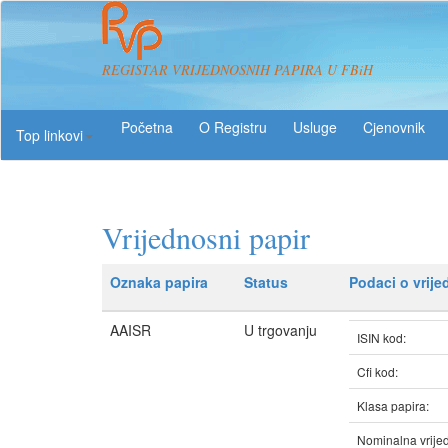
REGISTAR VRIJEDNOSNIH PAPIRA U FBiH
O Registru
Usluge
Top linkovi
Vrijednosni papir
Oznaka papira
Status
Podaci o vrij
AAISR
U trgovanju
ISIN kod:
Cfi kod:
Klasa papira:
Nominalna vrijed