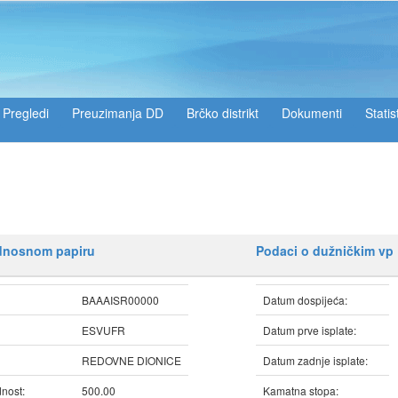
Pregledi
Preuzimanja DD
Brčko distrikt
Dokumenti
Statis
ednosnom papiru
Podaci o dužničkim vp
BAAAISR00000
Datum dospijeća:
ESVUFR
Datum prve isplate:
REDOVNE DIONICE
Datum zadnje isplate:
nost:
500.00
Kamatna stopa: