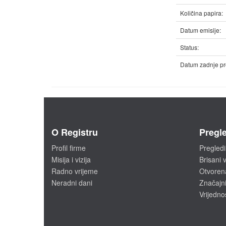
Količina papira:
Datum emisije:
Status:
Datum zadnje pr
O Registru
Pregle
Profil firme
Pregledi
Misija i vizija
Brisani v
Radno vrijeme
Otvoren
Neradni dani
Značajni
Vrijedno