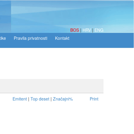
BOS
|
HRV
|
ENG
tike
Emitent
|
Top deset
|
Značajni%
Print