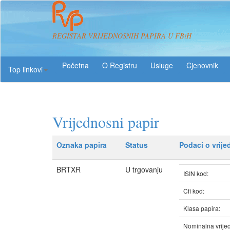
REGISTAR VRIJEDNOSNIH PAPIRA U FBiH
O Registru
Usluge
Top linkovi
Vrijednosni papir
Oznaka papira
Status
Podaci o vrij
BRTXR
U trgovanju
ISIN kod:
Cfi kod:
Klasa papira:
Nominalna vrijed