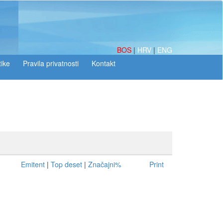
BOS
|
HRV
|
ENG
tike
Emitent
|
Top deset
|
Značajni%
Print