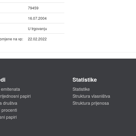
79459
16.07.2004
U trgovanju
omjene na vp:
22.02.2022
di
Statistike
 emitenata
Statistike
rijednosni papiri
Struktura vlasništva
a društva
Struktura prijenosa
 procenti
sni papiri