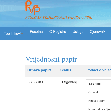
REGISTAR VRIJEDNOSNIH PAPIRA U FBiH
O Registru
Usluge
Top linkovi
Vrijednosni papir
Oznaka papira
Status
Podaci o vrij
BSOSRK1
U trgovanju
ISIN kod:
Cfi kod:
Klasa papira:
Nominalna vrijed