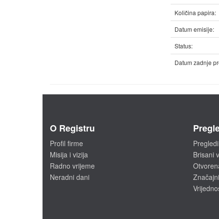
Količina papira:
Datum emisije:
Status:
Datum zadnje pr
O Registru
Pregle
Profil firme
Pregledi
Misija i vizija
Brisani v
Radno vrijeme
Otvoren
Neradni dani
Značajni
Vrijedno