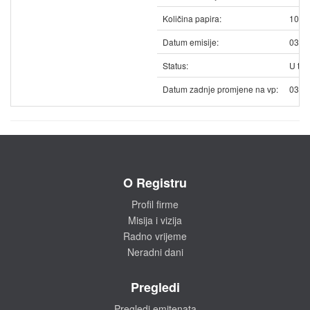
Količina papira:
1021
Datum emisije:
03.0
Status:
U trg
Datum zadnje promjene na vp:
03.0
O Registru
Profil firme
Misija i vizija
Radno vrijeme
Neradni dani
Pregledi
Pregledi emitenata