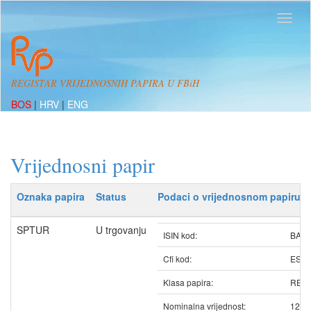
REGISTAR VRIJEDNOSNIH PAPIRA U FBiH
BOS
|
HRV
|
ENG
Vrijednosni papir
Oznaka papira
Status
Podaci o vrijednosnom papiru
SPTUR
U trgovanju
ISIN kod:
BAS
Cfi kod:
ESV
Klasa papira:
REDO
Nominalna vrijednost:
12.5