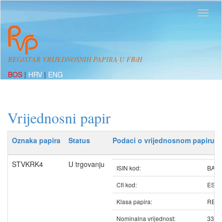
REGISTAR VRIJEDNOSNIH PAPIRA U FBiH
BOS
|
HRV
|
ENG
Vrijednosni papir
Oznaka papira
Status
Podaci o vrijednosnom papiru
STVKRK4
U trgovanju
ISIN kod:
BAS
Cfi kod:
ESV
Klasa papira:
REDO
Nominalna vrijednost:
33.8