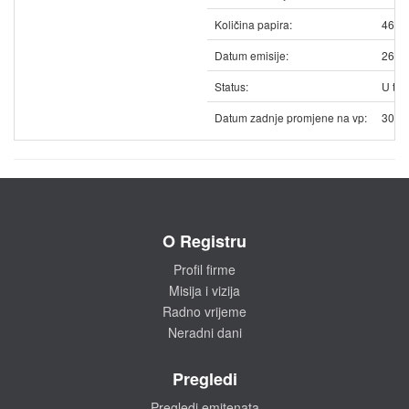
Količina papira:
4623
Datum emisije:
26.0
Status:
U trg
Datum zadnje promjene na vp:
30.0
O Registru
Profil firme
Misija i vizija
Radno vrijeme
Neradni dani
Pregledi
Pregledi emitenata