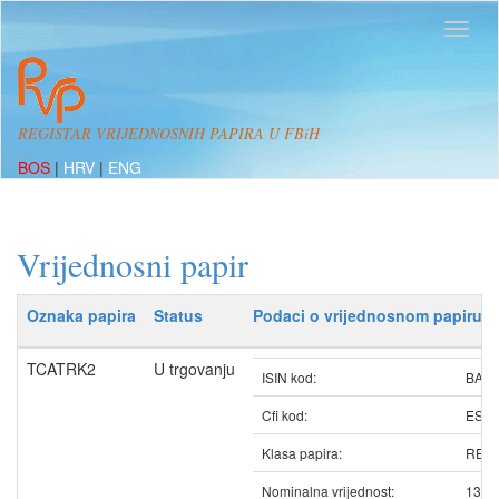
REGISTAR VRIJEDNOSNIH PAPIRA U FBiH
BOS
|
HRV
|
ENG
Vrijednosni papir
Oznaka papira
Status
Podaci o vrijednosnom papiru
TCATRK2
U trgovanju
ISIN kod:
BATC
Cfi kod:
ESV
Klasa papira:
REDO
Nominalna vrijednost:
13.1