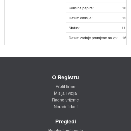
Količina papira:
1020
Datum emisije:
12.0
Status:
U trg
Datum zadnje promjene na vp:
16.0
O Registru
Profil firme
Misija i vizija
Radno vrijeme
Neradni dani
Pregledi
Pregledi emitenata