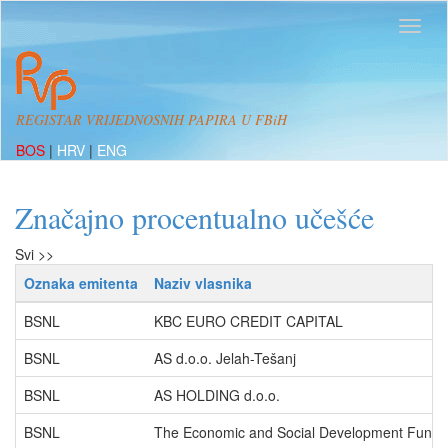
REGISTAR VRIJEDNOSNIH PAPIRA U FBiH
BOS
|
HRV
|
ENG
Značajno procentualno učešće
Svi >>
Oznaka emitenta
Naziv vlasnika
BSNL
KBC EURO CREDIT CAPITAL
BSNL
AS d.o.o. Jelah-Tešanj
BSNL
AS HOLDING d.o.o.
BSNL
The Economic and Social Development Fund