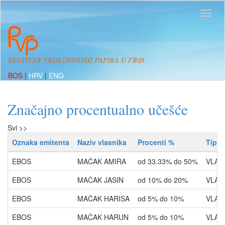
REGISTAR VRIJEDNOSNIH PAPIRA U FBiH
BOS
|
HRV
|
ENG
Značajno procentualno učešće
Svi >>
Oznaka emitenta
Naziv vlasnika
Procenti %
Tip r
EBOS
MAČAK AMIRA
od 33.33% do 50%
VLAS
EBOS
MAČAK JASIN
od 10% do 20%
VLAS
EBOS
MAČAK HARISA
od 5% do 10%
VLAS
EBOS
MAČAK HARUN
od 5% do 10%
VLAS