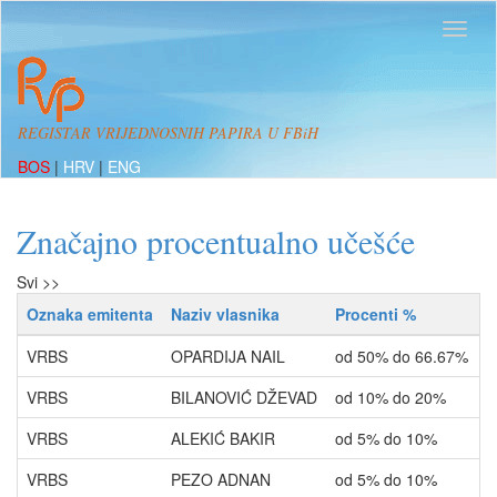
REGISTAR VRIJEDNOSNIH PAPIRA U FBiH
BOS
|
HRV
|
ENG
Značajno procentualno učešće
Svi >>
Oznaka emitenta
Naziv vlasnika
Procenti %
T
VRBS
OPARDIJA NAIL
od 50% do 66.67%
V
VRBS
BILANOVIĆ DŽEVAD
od 10% do 20%
V
VRBS
ALEKIĆ BAKIR
od 5% do 10%
V
VRBS
PEZO ADNAN
od 5% do 10%
V