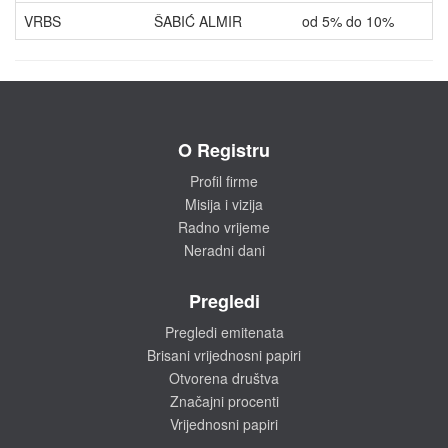
VRBS
ŠABIĆ ALMIR
od 5% do 10%
V
O Registru
Profil firme
Misija i vizija
Radno vrijeme
Neradni dani
Pregledi
Pregledi emitenata
Brisani vrijednosni papiri
Otvorena društva
Značajni procenti
Vrijednosni papiri