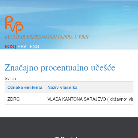
REGISTAR VRIJEDNOSNIH PAPIRA U FBiH
BOS
|
HRV
|
ENG
Značajno procentualno učešće
Svi >>
Oznaka emitenta
Naziv vlasnika
ZDRG
VLADA KANTONA SARAJEVO ("državno" vlasn