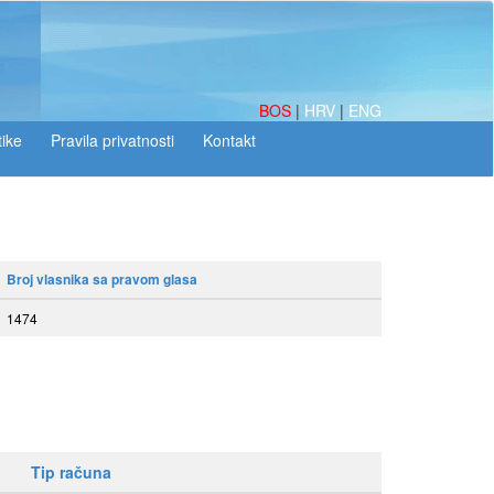
BOS
|
HRV
|
ENG
tike
Broj vlasnika sa pravom glasa
1474
Tip računa