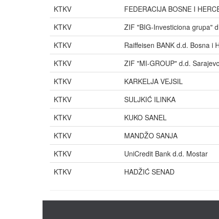
KTKV
FEDERACIJA BOSNE I HERC
KTKV
ZIF "BIG-Investiciona grupa" d
KTKV
Raiffeisen BANK d.d. Bosna i 
KTKV
ZIF "MI-GROUP" d.d. Sarajev
KTKV
KARKELJA VEJSIL
KTKV
SULJKIĆ ILINKA
KTKV
KUKO SANEL
KTKV
MANDŽO SANJA
KTKV
UniCredit Bank d.d. Mostar
KTKV
HADŽIĆ SENAD