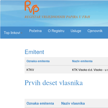
REGISTAR VRIJEDNOSNIH PAPIRA U FBiH
O Registru
Usluge
Top linkovi
Emitent
Oznaka emitenta
Naziv emitenta
KTKV
KTK Visoko d.d. Visoko - u 
Prvih deset vlasnika
Oznaka emitenta
Naziv vlasnika