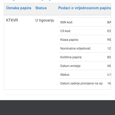
Oznaka papira
Status
Podaci o vrijednosnom papiru
KTKVR
U trgovanju
ISIN kod:
BAK
Cfi kod:
ESV
Klasa papira:
REDO
Nominalna vrijednost:
12.5
Količina papira:
8313
Datum emisije:
06.0
Status:
U trg
Datum zadnje promjene na vp:
16.1