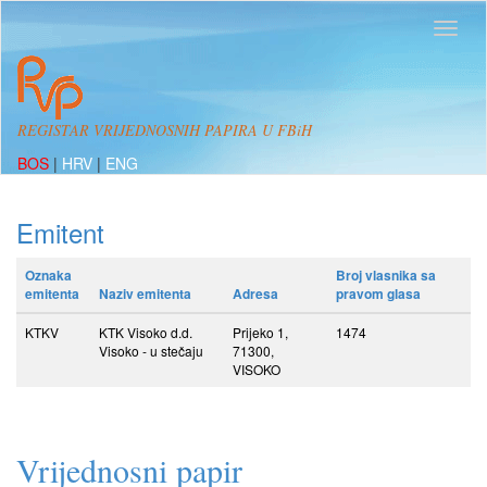
REGISTAR VRIJEDNOSNIH PAPIRA U FBiH
BOS
|
HRV
|
ENG
Emitent
Oznaka
Broj vlasnika sa
emitenta
Naziv emitenta
Adresa
pravom glasa
KTKV
KTK Visoko d.d.
Prijeko 1,
1474
Visoko - u stečaju
71300,
VISOKO
Vrijednosni papir