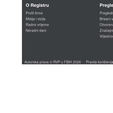
O Registru
Pregle
Profil firme
Pregledi
Misija i vizija
Brisani v
Radno vrijeme
Otvoren
Neradni dani
Značajni
Vrijedno
Autorska prava © RVP u FBiH 2026
Pravila korištenj