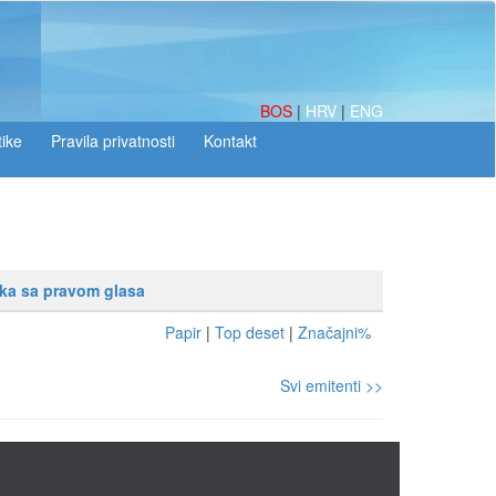
BOS
|
HRV
|
ENG
tike
ika sa pravom glasa
Papir
|
Top deset
|
Značajni%
Svi emitenti >>