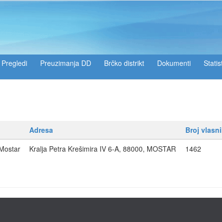
Pregledi
Preuzimanja DD
Brčko distrikt
Dokumenti
Statis
Adresa
Broj vlasn
 Mostar
Kralja Petra Krešimira IV 6-A, 88000, MOSTAR
1462