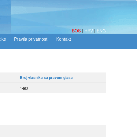
BOS
|
HRV
|
ENG
tike
Broj vlasnika sa pravom glasa
1462