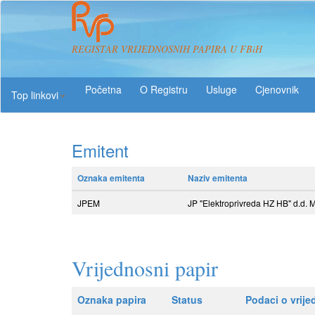
REGISTAR VRIJEDNOSNIH PAPIRA U FBiH
O Registru
Usluge
Top linkovi
Emitent
Oznaka emitenta
Naziv emitenta
JPEM
JP "Elektroprivreda HZ HB" d.d. 
Vrijednosni papir
Oznaka papira
Status
Podaci o vrij