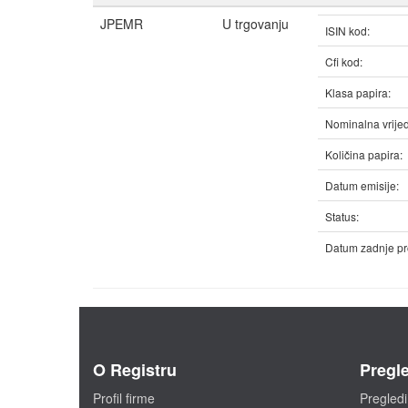
JPEMR
U trgovanju
ISIN kod:
Cfi kod:
Klasa papira:
Nominalna vrijed
Količina papira:
Datum emisije:
Status:
Datum zadnje pr
O Registru
Pregle
Profil firme
Pregledi