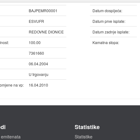
BAJPEMR00001
Datum dospijeća:
ESVUFR
Datum prve isplate:
REDOVNE DIONICE
Datum zadnje isplate:
nost:
100.00
Kamatna stopa:
7361660
06.04.2004
U trgovanju
omjene na vp:
16.04.2010
di
Statistike
 emitenata
Statistike