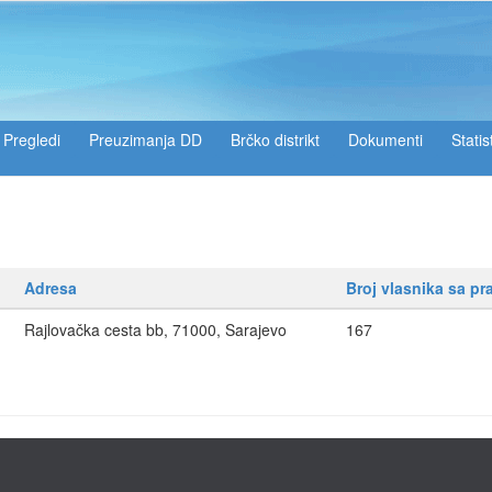
Pregledi
Preuzimanja DD
Brčko distrikt
Dokumenti
Statis
Adresa
Broj vlasnika sa p
Rajlovačka cesta bb, 71000, Sarajevo
167