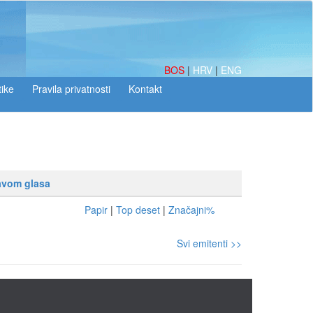
BOS
|
HRV
|
ENG
tike
ravom glasa
Papir
|
Top deset
|
Značajni%
Svi emitenti >>