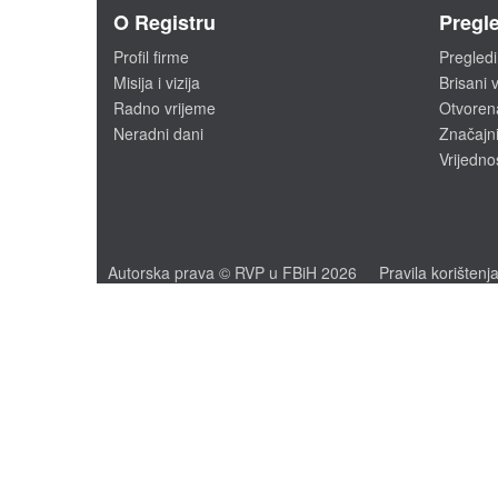
O Registru
Pregle
Profil firme
Pregledi
Misija i vizija
Brisani v
Radno vrijeme
Otvoren
Neradni dani
Značajni
Vrijedno
Autorska prava © RVP u FBiH 2026
Pravila korištenj