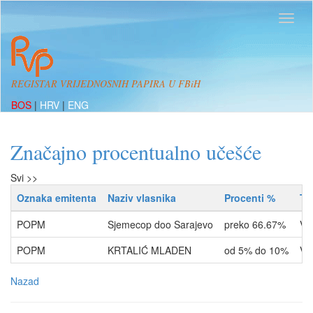
REGISTAR VRIJEDNOSNIH PAPIRA U FBiH
BOS
|
HRV
|
ENG
Značajno procentualno učešće
Svi >>
Oznaka emitenta
Naziv vlasnika
Procenti %
Ti
POPM
Sjemecop doo Sarajevo
preko 66.67%
VL
POPM
KRTALIĆ MLADEN
od 5% do 10%
VL
Nazad