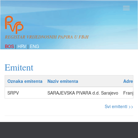
REGISTAR VRIJEDNOSNIH PAPIRA U FBiH
BOS
|
HRV
|
ENG
Emitent
Oznaka emitenta
Naziv emitenta
Adresa
SRPV
SARAJEVSKA PIVARA d.d. Sarajevo
Franjev
Svi emitenti >>