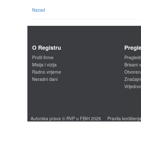
Nazad
O Registru
Pregle
Profil firme
Pregledi
Misija i vizija
Brisani v
Radno vrijeme
Otvoren
Neradni dani
Značajni
Vrijedno
Autorska prava © RVP u FBiH 2026
Pravila korištenj