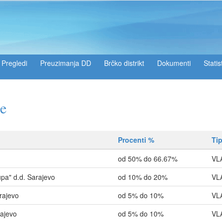
Pregledi
Preuzimanja DD
Brčko distrikt
Dokumenti
Statis
će
Procenti %
Ti
od 50% do 66.67%
VL
upa" d.d. Sarajevo
od 10% do 20%
VL
rajevo
od 5% do 10%
VL
ajevo
od 5% do 10%
VL