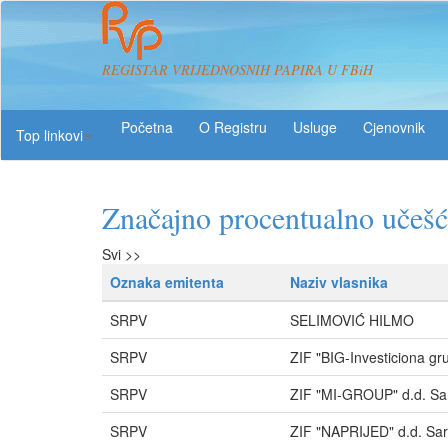
REGISTAR VRIJEDNOSNIH PAPIRA U FBiH
O Registru
Usluge
Top linkovi
Značajno procentualno učeš
Svi >>
Oznaka emitenta
Naziv vlasnika
SRPV
SELIMOVIĆ HILMO
SRPV
ZIF "BIG-Investiciona gr
SRPV
ZIF "MI-GROUP" d.d. Sa
SRPV
ZIF "NAPRIJED" d.d. Sar