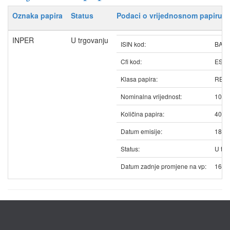
Oznaka papira
Status
Podaci o vrijednosnom papiru
INPER
U trgovanju
ISIN kod:
BAIN
Cfi kod:
ESV
Klasa papira:
REDO
Nominalna vrijednost:
10.0
Količina papira:
4029
Datum emisije:
18.1
Status:
U trg
Datum zadnje promjene na vp:
16.0