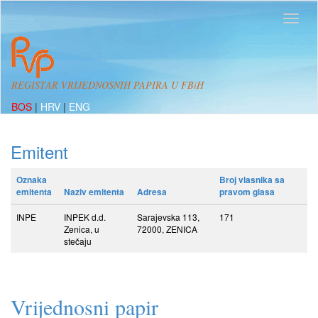
REGISTAR VRIJEDNOSNIH PAPIRA U FBiH
BOS
|
HRV
|
ENG
Emitent
Oznaka
Broj vlasnika sa
emitenta
Naziv emitenta
Adresa
pravom glasa
INPE
INPEK d.d.
Sarajevska 113,
171
Zenica, u
72000, ZENICA
stečaju
Vrijednosni papir