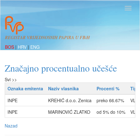
REGISTAR VRIJEDNOSNIH PAPIRA U FBiH
BOS
|
HRV
|
ENG
Značajno procentualno učešće
Svi >>
Oznaka emitenta
Naziv vlasnika
Procenti %
Tip 
INPE
KREHIĆ d.o.o. Zenica
preko 66.67%
VLA
INPE
MARINOVIĆ ZLATKO
od 5% do 10%
VLA
Nazad