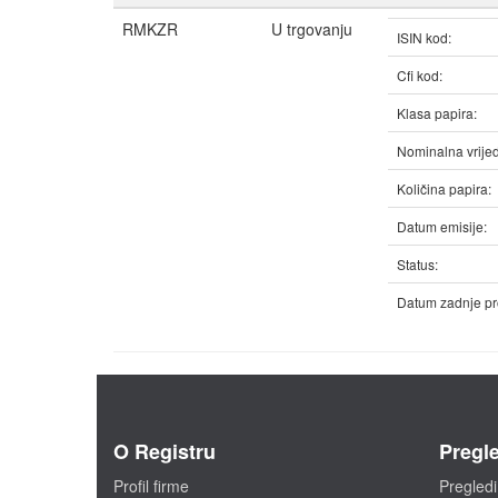
RMKZR
U trgovanju
ISIN kod:
Cfi kod:
Klasa papira:
Nominalna vrijed
Količina papira:
Datum emisije:
Status:
Datum zadnje pr
O Registru
Pregle
Profil firme
Pregledi