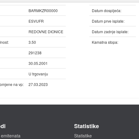
BARMKZR00000
Datum dospijeća:
ESVUFR
Datum prve isplate:
REDOVNE DIONICE
Datum zadnje isplate:
nost:
3.50
Kamatna stopa:
291238
30.05.2001
U trgovanju
omjene na vp:
27.03.2023
di
Statistike
 emitenata
Statistike