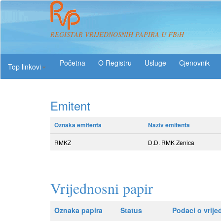
REGISTAR VRIJEDNOSNIH PAPIRA U FBiH
O Registru
Usluge
Top linkovi
Emitent
Oznaka emitenta
Naziv emitenta
RMKZ
D.D. RMK Zenica
Vrijednosni papir
Oznaka papira
Status
Podaci o vrij