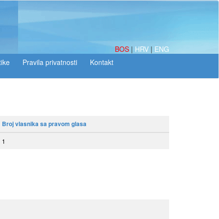
BOS
|
HRV
|
ENG
tike
Broj vlasnika sa pravom glasa
1