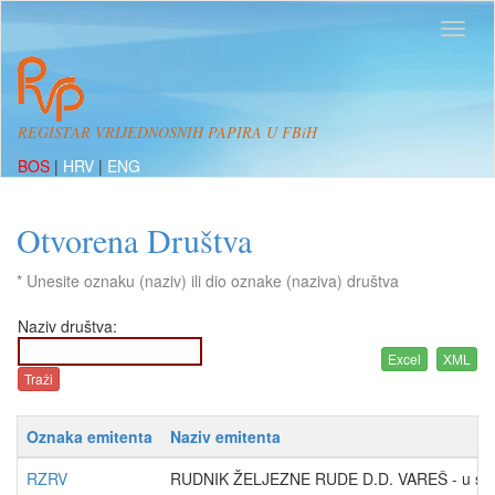
REGISTAR VRIJEDNOSNIH PAPIRA U FBiH
BOS
|
HRV
|
ENG
Otvorena Društva
* Unesite oznaku (naziv) ili dio oznake (naziva) društva
Naziv društva:
Oznaka emitenta
Naziv emitenta
RZRV
RUDNIK ŽELJEZNE RUDE D.D. VAREŠ - u ste