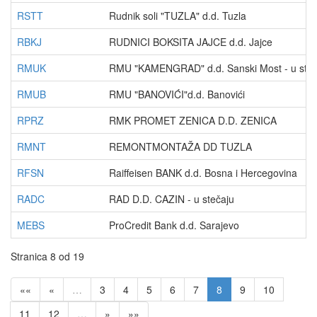
RSTT
Rudnik soli "TUZLA" d.d. Tuzla
RBKJ
RUDNICI BOKSITA JAJCE d.d. Jajce
RMUK
RMU "KAMENGRAD" d.d. Sanski Most - u steč
RMUB
RMU "BANOVIĆI"d.d. Banovići
RPRZ
RMK PROMET ZENICA D.D. ZENICA
RMNT
REMONTMONTAŽA DD TUZLA
RFSN
Raiffeisen BANK d.d. Bosna i Hercegovina
RADC
RAD D.D. CAZIN - u stečaju
MEBS
ProCredit Bank d.d. Sarajevo
Stranica 8 od 19
««
«
…
3
4
5
6
7
8
9
10
11
12
…
»
»»