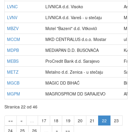
LVNC
LIVNICA d.d. Visoko
Arna
LVNV
LIVNICA d.d. Vareš - u stečaju
Met
MBZV
Motel "Bazeni" d.d. Vitkovići
Mevs
MCCM
MKD CENTRALUS d.o.o. Mostar
ul.
MDPB
MEDIAPAN D.D. BUSOVAČA
KAO
MEBS
ProCredit Bank d.d. Sarajevo
Fran
METZ
Metalno d.d. Zenica - u stečaju
Sar
MGCB
MAGIC DD BIHAĆ
Biha
MGPM
MAGROSPROM DD SARAJEVO
ANT
Stranica 22 od 46
««
«
…
17
18
19
20
21
22
23
24
25
26
…
»
»»