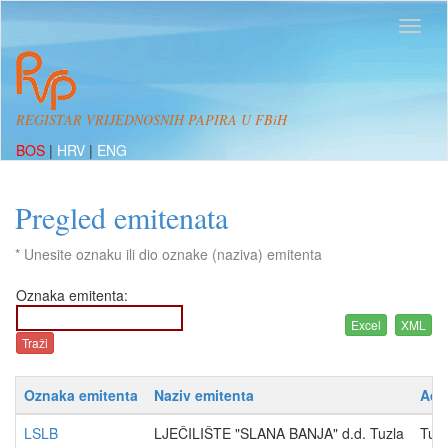
REGISTAR VRIJEDNOSNIH PAPIRA U FBiH
BOS
|
HRV
|
ENG
Pregled emitenata
* Unesite oznaku ili dio oznake (naziva) emitenta
Oznaka emitenta:
Oznaka emitenta
Naziv emitenta
Adr
LSLB
LJEČILIŠTE "SLANA BANJA" d.d. Tuzla
Tura