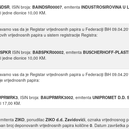
NDSR
, ISIN broja:
BAINDSR00007
, emitenta
INDUSTROSIROVINA U L
ti jedne dionice 10,00 KM.
vamo vas da je Registar vrijednosnih papira u Federaciji BiH 09.04.201
ovih vrijednosnih papira u sistem registracije Registra:
SPKR
ISIN broja:
BABSPKR00002
, emitenta
BUSCHERHOFF-PLASTIKA
ti jedne dionice 10,00 KM.
vamo vas da je Registar vrijednosnih papira u Federaciji BiH 09.04.201
je vrijednosnih papira:
UPRMRK3
, ISIN broja:
BAUPRMRK3002
, emitenta
UNIPROMET D.D.
ti 17,00 KM.
mitenta
ZIKO
, ponudilac
ZIKO d.d. Zavidovići
, oznaka vrijednosnog 
an broj deponovanih vrijednosnih papira količine
0
. Datum završetka 