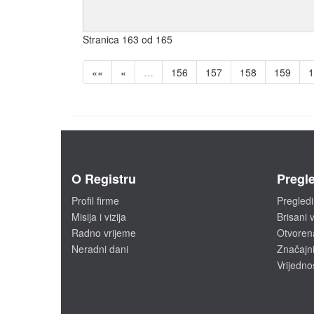
Stranica 163 od 165
««
«
…
156
157
158
159
1
O Registru
Pregle
Profil firme
Pregledi
Misija i vizija
Brisani v
Radno vrijeme
Otvoren
Neradni dani
Značajni
Vrijedno