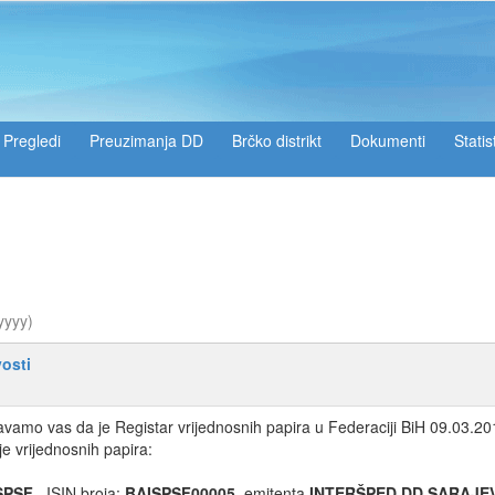
Pregledi
Preuzimanja DD
Brčko distrikt
Dokumenti
Statis
yyyy)
osti
vamo vas da je Registar vrijednosnih papira u Federaciji BiH 09.03.2010
je vrijednosnih papira:
SPSF
, ISIN broja:
BAISPSF00005
, emitenta
INTERŠPED DD SARAJE