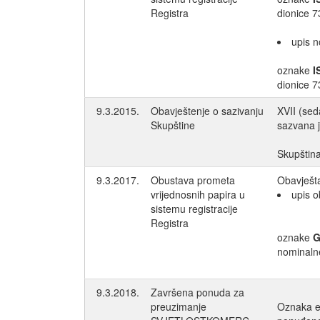
Registra
dionice 
upis n
oznake
I
dionice 
9.3.2015.
Obavještenje o sazivanju
XVII (sed
Skupštine
sazvana j
Skupština
9.3.2017.
Obustava prometa
Obavješta
vrijednosnih papira u
upis o
sistemu registracije
Registra
oznake
G
nominalne
9.3.2018.
Završena ponuda za
preuzimanje
Oznaka e