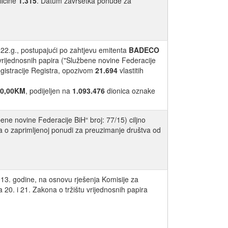
ličine
1.315
. Datum završetka ponude za
022.g., postupajući po zahtjevu emitenta
BADECO
vrijednosnih papira ("Službene novine Federacije
registracije Registra, opozivom
21.694
vlastitih
00,00KM
, podijeljen na
1.093.476
dionica oznake
ne novine Federacije BiH“ broj: 77/15) ciljno
va o zaprimljenoj ponudi za preuzimanje društva od
013. godine, na osnovu rješenja Komisije za
20. i 21. Zakona o tržištu vrijednosnih papira