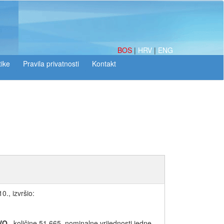
BOS
|
HRV
|
ENG
tike
., izvršio:
VO
, količine 51.665, nominalne vrijednosti jedne