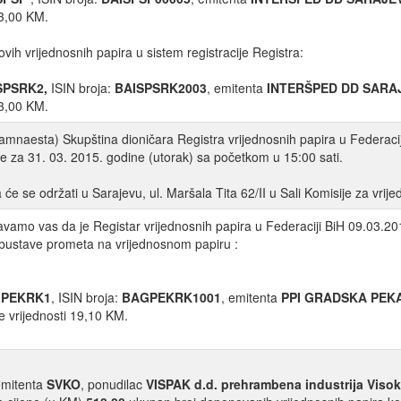
73,00 KM.
ovih vrijednosnih papira u sistem registracije Registra:
SPSRK2,
ISIN broja:
BAISPSRK2003
, emitenta
INTERŠPED DD SARA
73,00 KM.
amnaesta) Skupština dioničara Registra vrijednosnih papira u Federacij
e za 31. 03. 2015. godine (utorak) sa početkom u 15:00 sati.
 će se održati u Sarajevu, ul. Maršala Tita 62/II u Sali Komisije za vri
vamo vas da je Registar vrijednosnih papira u Federaciji BiH 09.03.201
bustave prometa na vrijednosnom papiru :
PEKRK1
, ISIN broja:
BAGPEKRK1001
, emitenta
PPI GRADSKA PEK
 vrijednosti 19,10 KM.
mitenta
SVKO
, ponudilac
VISPAK d.d. prehrambena industrija Viso