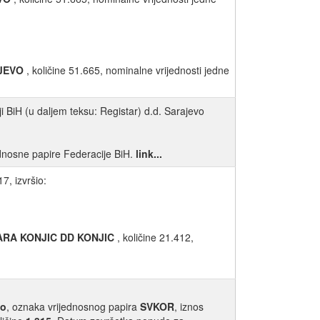
JEVO
, količine 51.665, nominalne vrijednosti jedne
i BiH (u daljem teksu: Registar) d.d. Sarajevo
jednosne papire Federacije BiH.
link...
7, izvršio:
ARA KONJIC DD KONJIC
, količine 21.412,
ko
, oznaka vrijednosnog papira
SVKOR
, iznos