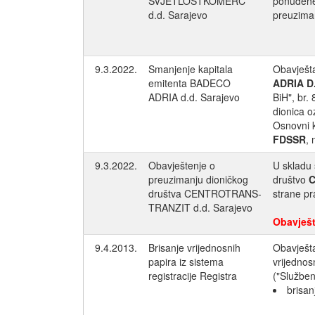
SVJETLOSTKOMERC
ponuđene
d.d. Sarajevo
preuzima
9.3.2022.
Smanjenje kapitala
Obavješta
emitenta BADECO
ADRIA D
ADRIA d.d. Sarajevo
BiH", br.
dionica 
Osnovni k
FDSSR
, 
9.3.2022.
Obavještenje o
U skladu 
preuzimanju dioničkog
društvo
C
društva CENTROTRANS-
strane pr
TRANZIT d.d. Sarajevo
Obavješt
9.4.2013.
Brisanje vrijednosnih
Obavješta
papira iz sistema
vrijednos
registracije Registra
("Služben
brisan