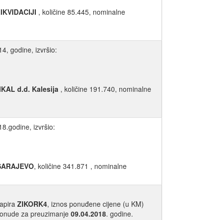
IKVIDACIJI
, količine 85.445, nominalne
4, godine, izvršio:
L d.d. Kalesija
, količine 191.740, nominalne
8.godine, izvršio:
 SARAJEVO
, količine 341.871 , nominalne
papira
ZIKORK4
, iznos ponuđene cijene (u KM)
ponude za preuzimanje
09.04.2018
. godine.