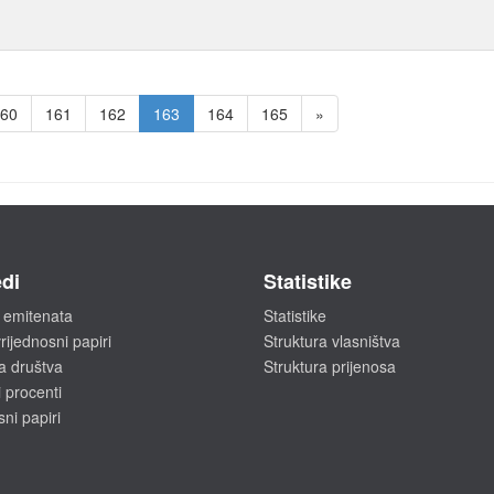
60
161
162
163
164
165
»
di
Statistike
 emitenata
Statistike
rijednosni papiri
Struktura vlasništva
a društva
Struktura prijenosa
 procenti
sni papiri