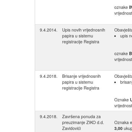
oznake
I
vrijednos
9.4.2014.
Upis novih vrijednosnih
Obavješta
papira u sistemu
upis n
registracije Registra
oznake
B
vrijednos
9.4.2018.
Brisanje vrijednosnih
Obavješta
papira u sistemu
brisan
registracije Registra
Oznake
vrijednos
9.4.2018.
Završena ponuda za
preuzimanje ZIKO d.d.
Oznaka e
Zavidovići
3,00
ukup