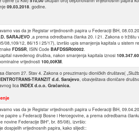
 cijene (u KM)
510,00
ukupan broj deponovanih vrijednosnih papira ko
nje
09.03.2018
. godine.
vamo vas da je Registar vrijednosnih papira u Federaciji BiH, 08.03.2
.D. SARAJEVO
,a prema odredbama članka 20. i 21. Zakona o tržištu 
 85/08,109/12, 86/15 i 25/17), izvršio upis smanjenja kapitala u sistem 
oznake
FDSSR
, ISIN Code
BAFDSSR00002
.
apital navedenog društva, nakon smanjenja kapitala iznosi
109.347.6
nominalne vrijednosti
100,00KM
.
sa članom 27. Stav 4. Zakona o preuzimanju dioničkih društava( „Službe
ENTROTRANS-TRANZIT d.d. Sarajevo
, obavještava dioničare društ
avnog lica
INDEX d.o.o. Gračanica
.
enje
vamo vas da je Registar vrijednosnih papira u Federaciji BiH, 09.04.2
ne papire u Federaciji Bosne i Hercegovine, a prema odredbama članka 
e novine Federacije BiH", br. 85/08), izvršio:
je dospjelih vrijednosnih papira, kako slijedi::