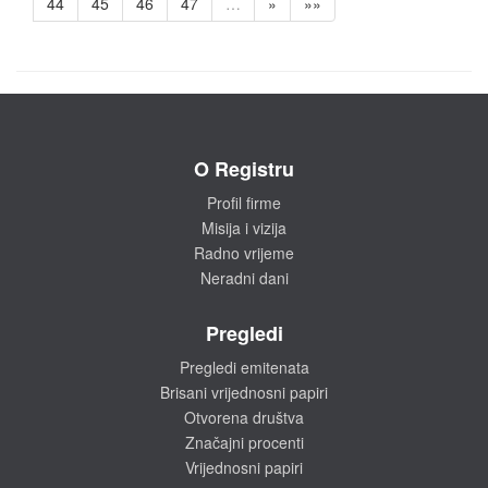
44
45
46
47
…
»
»»
O Registru
Profil firme
Misija i vizija
Radno vrijeme
Neradni dani
Pregledi
Pregledi emitenata
Brisani vrijednosni papiri
Otvorena društva
Značajni procenti
Vrijednosni papiri