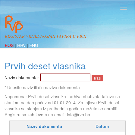
REGISTAR VRIJEDNOSNIH PAPIRA U FBiH
BOS
|
HRV
|
ENG
Prvih deset vlasnika
Naziv dokumenta:
* Unesite naziv ili dio naziva dokumenta
Napomena: Prvih deset vlasnika - arhiva obuhvata fajlove sa
stanjem na dan počev od 01.01.2014. Za fajlove Prvih deset
vlasnika sa stanjem iz prethodnih godina možete se obratiti
Registru sa zahtjevom na email: info@rvp.ba
Naziv dokumenta
Datum