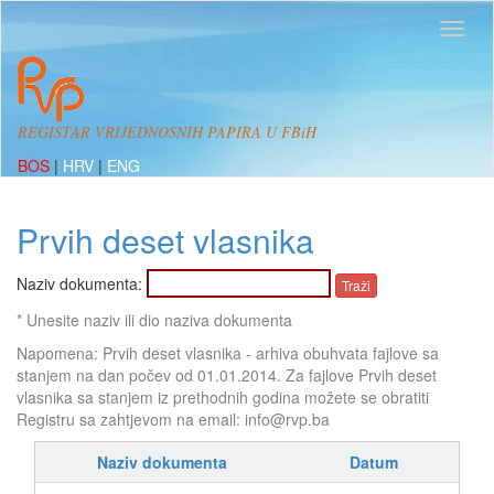
REGISTAR VRIJEDNOSNIH PAPIRA U FBiH
BOS
|
HRV
|
ENG
Prvih deset vlasnika
Naziv dokumenta:
* Unesite naziv ili dio naziva dokumenta
Napomena: Prvih deset vlasnika - arhiva obuhvata fajlove sa
stanjem na dan počev od 01.01.2014. Za fajlove Prvih deset
vlasnika sa stanjem iz prethodnih godina možete se obratiti
Registru sa zahtjevom na email: info@rvp.ba
Naziv dokumenta
Datum