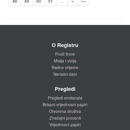
48
49
50
51
…
»
»»
O Registru
Profil firme
Misija i vizija
Radno vrijeme
Neradni dani
Pregledi
Pregledi emitenata
Brisani vrijednosni papiri
Otvorena društva
Značajni procenti
Vrijednosni papiri