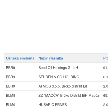
Oznaka emitenta
Naziv vlasnika
Proc
BBR9
Seed Oil Holdings GmbH
91.8
BBR9
STUDEN & CO HOLDING
6.19
BBR9
ATMOS d.o.o. Brčko distrikt BiH
2.00
BLM9
ZZ "MAOČA" Brčko Distrikt BiH,Maoča
65.0
BLM9
HUSARIĆ ERNES
2.00