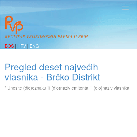
REGISTAR VRIJEDNOSNIH PAPIRA U FBiH
BOS
|
HRV
|
ENG
Pregled deset najvećih
vlasnika - Brčko Distrikt
* Unesite (dio)oznaku ili (dio)naziv emitenta ili (dio)naziv vlasnika